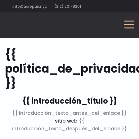
info@acrepair.nyc
(212) 201-9201
{{
política_de_privacida
}}
{{ introducción_título }}
{{ introducción_texto_antes_del_enlace }}
sitio web
{{
introducción_texto_después_del_enlace }}