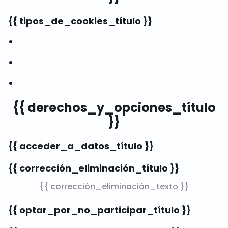
{{ tipos_de_cookies_título }}
{{ derechos_y_opciones_título
}}
{{ acceder_a_datos_título }}
{{ corrección_eliminación_título }}
{{ corrección_eliminación_texto }}
{{ optar_por_no_participar_título }}