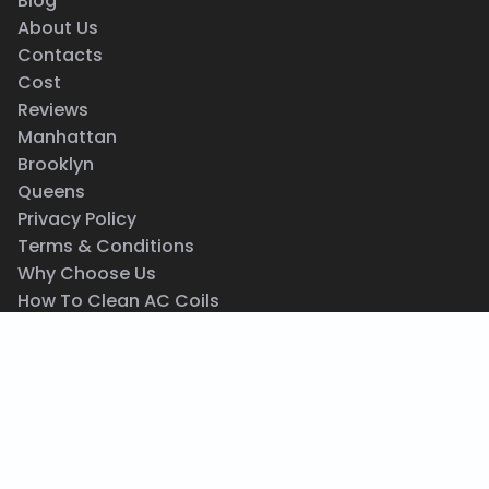
Blog
About Us
Contacts
Cost
Reviews
Manhattan
Brooklyn
Queens
Privacy Policy
Terms & Conditions
Why Choose Us
How To Clean AC Coils
AC Not Working
AC Leaking Water
How To Clean AC Unit
AC Blowing Hot Air
Central AC Maintenance
Same Day AC Repair