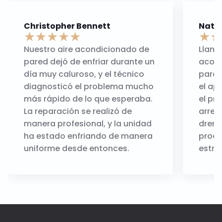
Christopher Bennett
Natal
★
★
★
★
★
★
★
Nuestro aire acondicionado de
Llamé
pared dejó de enfriar durante un
acond
día muy caluroso, y el técnico
pared
diagnosticó el problema mucho
el ap
más rápido de lo que esperaba.
el pr
La reparación se realizó de
arreg
manera profesional, y la unidad
drena
ha estado enfriando de manera
proce
uniforme desde entonces.
estré