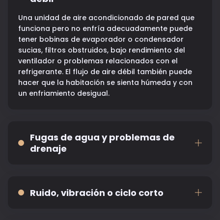
Una unidad de aire acondicionado de pared que
funciona pero no enfría adecuadamente puede
tener bobinas de evaporador o condensador
sucias, filtros obstruidos, bajo rendimiento del
ventilador o problemas relacionados con el
refrigerante. El flujo de aire débil también puede
hacer que la habitación se sienta húmeda y con
un enfriamiento desigual.
Fugas de agua y problemas de
drenaje
Las fugas alrededor de una unidad de aire
acondicionado a través de la pared pueden
dañar la pintura, el yeso, el zócalo y los pisos si no
Ruido, vibración o ciclo corto
se resuelven. Las causas comunes incluyen
desagües obstruidos, pendiente incorrecta,
El traqueteo, el zumbido, la vibración y el ciclo