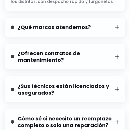
los distritos, con despacho rápido y furgonetas
bien surtidas
¿Qué marcas atendemos?
Atendemos todas las principales marcas de
HVAC, incluyendo Carrier, Trane, Lennox, York,
Daikin, Mitsubishi y más.
¿Ofrecen contratos de
mantenimiento?
Nuestros programas de mantenimiento
preventivo están diseñados para clientes
comerciales y reducen tanto los costos como los
¿Sus técnicos están licenciados y
tiempos de inactividad.
asegurados?
Sí, todos nuestros técnicos comerciales de HVAC
están completamente certificados, asegurados y
capacitados en sistemas modernos.
Cómo sé si necesito un reemplazo
completo o solo una reparación?