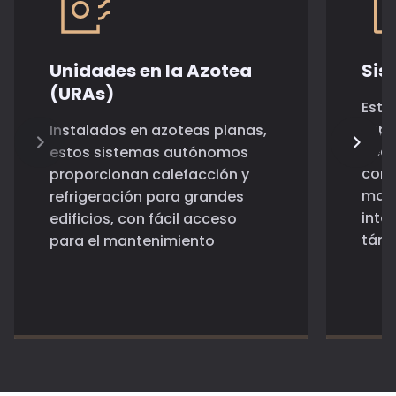
Unidades en la Azotea
Sis
(URAs)
Esto
espa
Instalados en azoteas planas,
pequ
estos sistemas autónomos
cond
proporcionan calefacción y
mani
refrigeración para grandes
inte
edificios, con fácil acceso
tán
para el mantenimiento