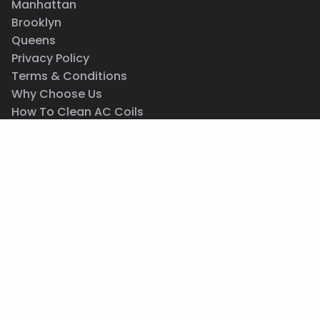
Manhattan
Brooklyn
Queens
Privacy Policy
Terms & Conditions
Why Choose Us
How To Clean AC Coils
AC Not Working
AC Leaking Water
How To Clean AC Unit
AC Blowing Hot Air
Central AC Maintenance
Same Day AC Repair
Wall AC Repair
Emergency HVAC Repair Service
517 E 77th St, New York, NY 10075
(212) 201-9201
info@acrepair.nyc