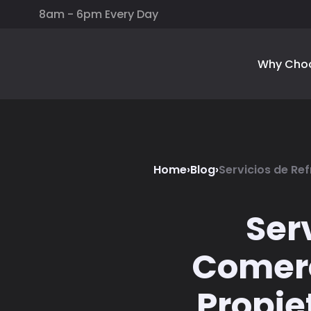
8am - 6pm Every Day
Why Cho
Home
›
Blog
›
Servicios de Re
Ser
Comerc
Propie