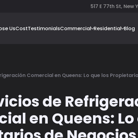
517 E 77th St, New 
ose Us
Cost
Testimonials
Commercial
Residential
Blog
frigeración Comercial en Queens: Lo que los Propietar
vicios de Refrigera
ial en Queens: Lo 
tarios de Negocio