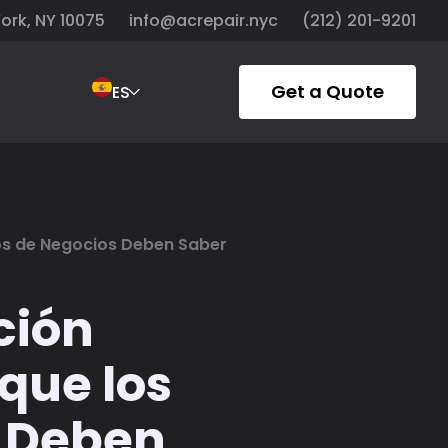
York, NY 10075
info@acrepair.nyc
(212) 201-9201
Get a Quote
ES
ios de Negocios Deben Saber
ción
que los
s Deben