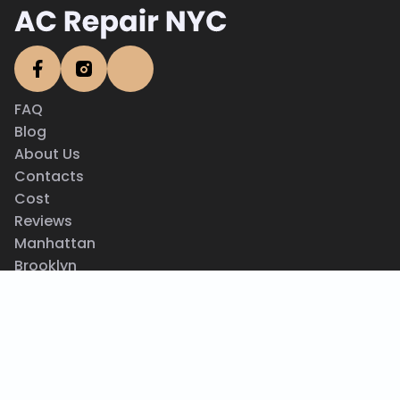
FAQ
Blog
About Us
Contacts
Cost
Reviews
Manhattan
Brooklyn
Queens
Privacy Policy
Terms & Conditions
Why Choose Us
How To Clean AC Coils
AC Not Working