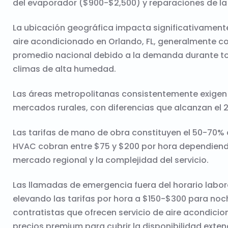
del evaporador ($900-$2,500) y reparaciones de l
La ubicación geográfica impacta significativamente 
aire acondicionado en Orlando, FL, generalmente co
promedio nacional debido a la demanda durante tod
climas de alta humedad.
Las áreas metropolitanas consistentemente exigen
mercados rurales, con diferencias que alcanzan el 
Las tarifas de mano de obra constituyen el 50-70% d
HVAC cobran entre $75 y $200 por hora dependiendo 
mercado regional y la complejidad del servicio.
Las llamadas de emergencia fuera del horario labor
elevando las tarifas por hora a $150-$300 para noch
contratistas que ofrecen servicio de aire acondici
precios premium para cubrir la disponibilidad exten