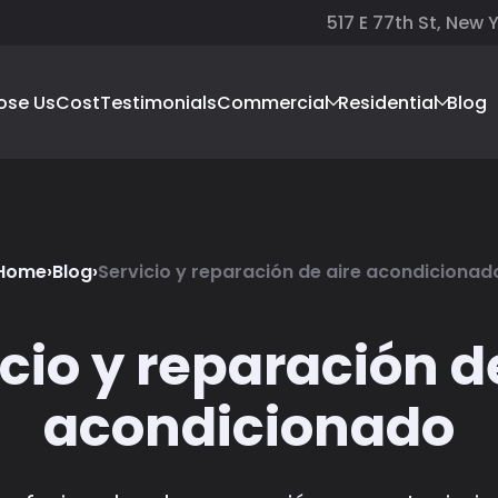
517 E 77th St, New 
ose Us
Cost
Testimonials
Commercial
Residential
Blog
Home
›
Blog
›
Servicio y reparación de aire acondicionad
cio y reparación d
acondicionado