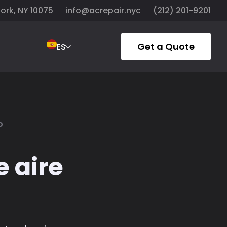
York, NY 10075
info@acrepair.nyc
(212) 201-9201
Get a Quote
ES
o
e aire