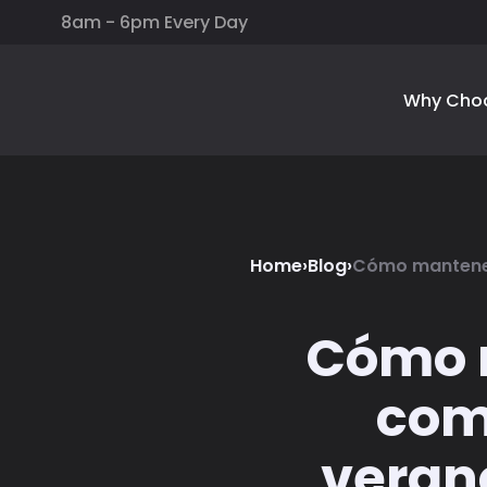
8am - 6pm Every Day
Why Cho
Home
›
Blog
›
Cómo mantener 
Cómo m
come
veran