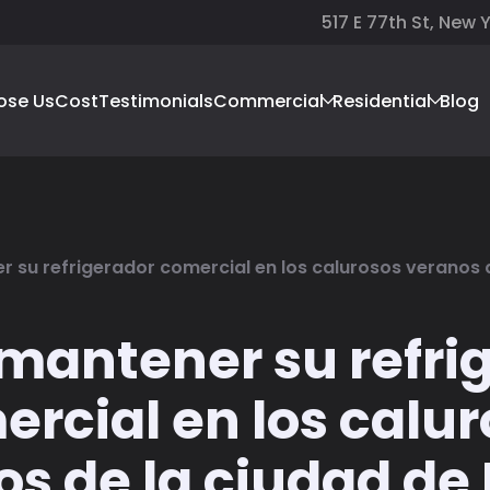
517 E 77th St, New 
ose Us
Cost
Testimonials
Commercial
Residential
Blog
su refrigerador comercial en los calurosos veranos 
antener su refri
rcial en los calu
os de la ciudad de