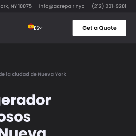
York, NY 10075
info@acrepair.nyc
(212) 201-9201
Get a Quote
ES
de la ciudad de Nueva York
gerador
rosos
 Nueva