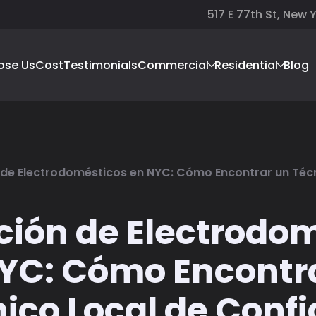
517 E 77th St, New 
ose Us
Cost
Testimonials
Commercial
Residential
Blog
de Electrodomésticos en NYC: Cómo Encontrar un Técn
ión de Electrodo
YC: Cómo Encontr
ico Local de Conf