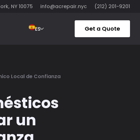
York, NY 10075
info@acrepair.nyc
(212) 201-9201
Get a Quote
ES
ico Local de Confianza
mésticos
ar un
ianza