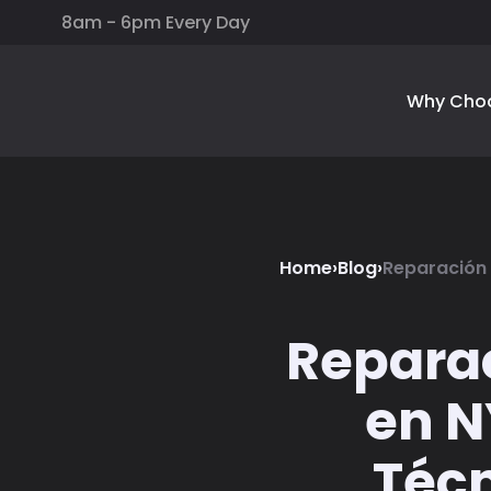
8am - 6pm Every Day
Why Cho
Home
›
Blog
›
Reparación 
Reparac
en N
Técn