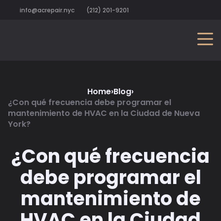
info@acrepair.nyc
(212) 201-9201
Home
›
Blog
›
¿Con qué frecuencia debe programar el
mantenimiento de HVAC en la Ciudad de Nueva
York?
¿Con qué frecuencia
debe programar el
mantenimiento de
HVAC en la Ciudad