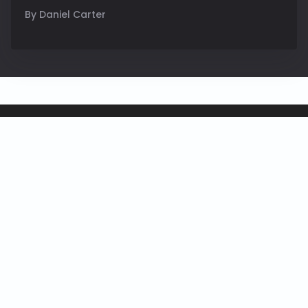
By Daniel Carter
FAQ
Blog
About Us
Contacts
Cost
Reviews
Manhattan