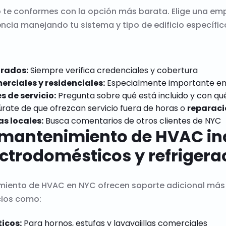
o te conformes con la opción más barata. Elige una e
cia manejando tu sistema y tipo de edificio específic
urados:
Siempre verifica credenciales y cobertura
rciales y residenciales:
Especialmente importante en e
s de servicio:
Pregunta sobre qué está incluido y con qué
rate de que ofrezcan servicio fuera de horas o
reparaci
as locales:
Busca comentarios de otros clientes de NYC
 mantenimiento de HVAC in
ectrodomésticos y refrigera
ento de HVAC en NYC ofrecen soporte adicional más al
icios como:
icos:
Para hornos, estufas y lavavajillas comerciales