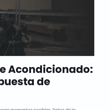
re Acondicionado:
puesta de
 peores momentos posibles. Datos de la