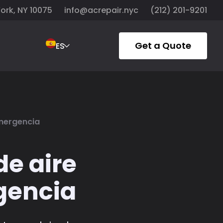
York, NY 10075
info@acrepair.nyc
(212) 201-9201
Get a Quote
ES
emergencia
de aire
gencia