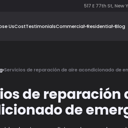
517 E 77th St, New 
ose Us
Cost
Testimonials
Commercial
Residential
Blog
g
›
Servicios de reparación de aire acondicionado de 
ios de reparación 
icionado de emer