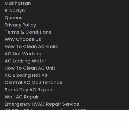
Manhattan
Brooklyn
Queens
Privacy Policy
Terms & Conditions
Why Choose Us
How To Clean AC Coils
AC Not Working
AC Leaking Water
How To Clean AC Unit
AC Blowing Hot Air
Central AC Maintenance
Same Day AC Repair
Wall AC Repair
Emergency HVAC Repair Service
517 E 77th St, New York, NY 10075
(212) 201-9201
info@acrepair.nyc