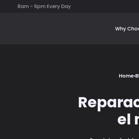
8am - 6pm Every Day
Why Cho
Home
›
B
Reparac
el