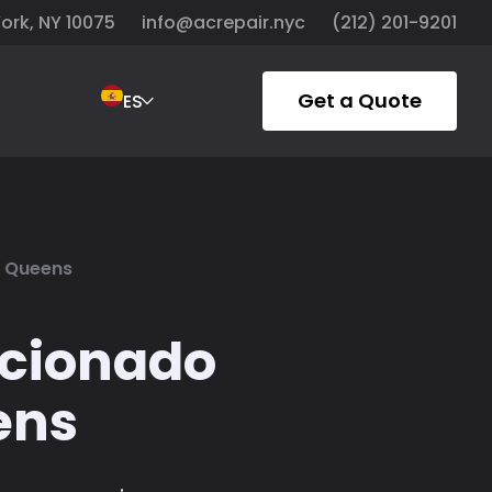
York, NY 10075
info@acrepair.nyc
(212) 201-9201
Get a Quote
ES
n Queens
icionado
ens