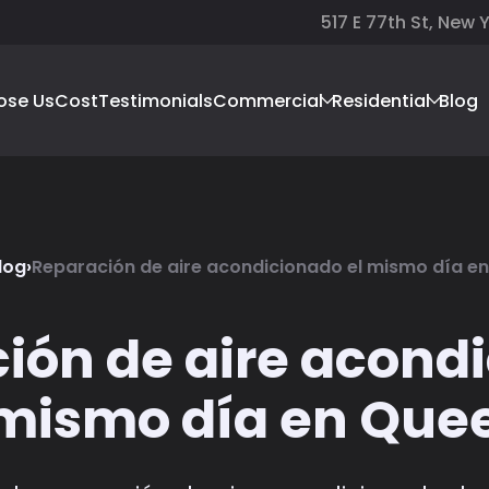
517 E 77th St, New 
ose Us
Cost
Testimonials
Commercial
Residential
Blog
log
›
Reparación de aire acondicionado el mismo día e
ión de aire acond
 mismo día en Que