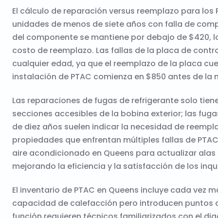
El cálculo de reparación versus reemplazo para lo
unidades de menos de siete años con falla de compr
del componente se mantiene por debajo de $420, l
costo de reemplazo. Las fallas de la placa de contro
cualquier edad, ya que el reemplazo de la placa cue
instalación de PTAC comienza en $850 antes de la 
Las reparaciones de fugas de refrigerante solo tien
secciones accesibles de la bobina exterior; las fu
de diez años suelen indicar la necesidad de reemp
propiedades que enfrentan múltiples fallas de PTAC
aire acondicionado en Queens para actualizar alas
mejorando la eficiencia y la satisfacción de los inqui
El inventario de PTAC en Queens incluye cada vez
capacidad de calefacción pero introducen puntos de
función requieren técnicos familiarizados con el dia