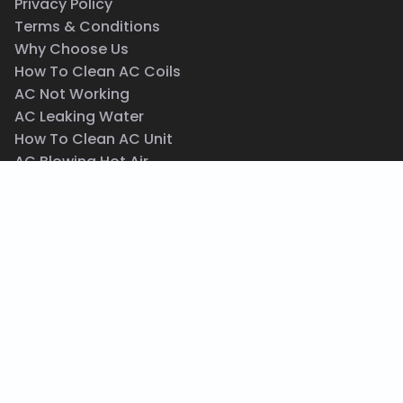
Privacy Policy
Terms & Conditions
Why Choose Us
How To Clean AC Coils
AC Not Working
AC Leaking Water
How To Clean AC Unit
AC Blowing Hot Air
Central AC Maintenance
Same Day AC Repair
Wall AC Repair
Emergency HVAC Repair Service
517 E 77th St, New York, NY 10075
(212) 201-9201
info@acrepair.nyc
© 2026. acrepair.nyc All Rights Reserved