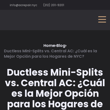
info@acrepair.nyc
(212) 201-9201
Home
›
Blog
›
Ductless Mini-Splits vs. Central AC: ¿Cuál es la
Mejor Opción para los Hogares de NYC?
Ductless Mini-Splits
vs. Central AC: ¿Cuál
es la Mejor Opción
para los Hogares de