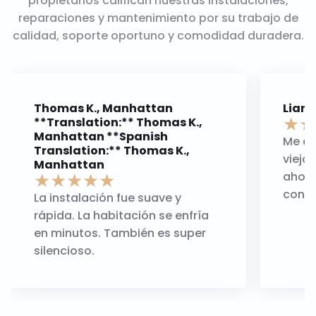
propietarios califican nuestras instalaciones,
reparaciones y mantenimiento por su trabajo de
calidad, soporte oportuno y comodidad duradera.
Thomas K., Manhattan
Liana
★
★
**Translation:** Thomas K.,
Manhattan **Spanish
Me ay
Translation:** Thomas K.,
viejo 
Manhattan
★
★
★
★
★
ahorr
conte
La instalación fue suave y
rápida. La habitación se enfría
en minutos. También es super
silencioso.