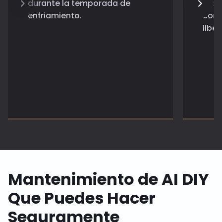
durante la temporada de
cerc
enfriamiento.
cond
liber
Mantenimiento de AI DIY
Que Puedes Hacer
Seguramente