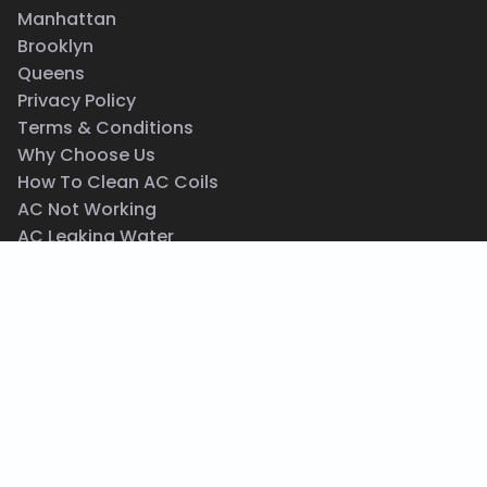
Manhattan
Brooklyn
Queens
Privacy Policy
Terms & Conditions
Why Choose Us
How To Clean AC Coils
AC Not Working
AC Leaking Water
How To Clean AC Unit
AC Blowing Hot Air
Central AC Maintenance
Same Day AC Repair
Wall AC Repair
Emergency HVAC Repair Service
517 E 77th St, New York, NY 10075
(212) 201-9201
info@acrepair.nyc