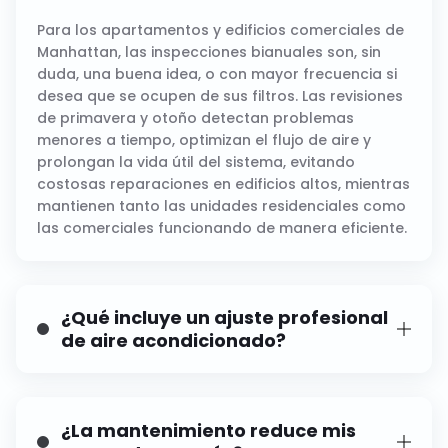
Para los apartamentos y edificios comerciales de
Manhattan, las inspecciones bianuales son, sin
duda, una buena idea, o con mayor frecuencia si
desea que se ocupen de sus filtros. Las revisiones
de primavera y otoño detectan problemas
menores a tiempo, optimizan el flujo de aire y
prolongan la vida útil del sistema, evitando
costosas reparaciones en edificios altos, mientras
mantienen tanto las unidades residenciales como
las comerciales funcionando de manera eficiente.
¿Qué incluye un ajuste profesional
de aire acondicionado?
Un mantenimiento completo incluye la limpieza o
reemplazo del filtro, la inspección de la bobina,
las comprobaciones del nivel de refrigerante, la
¿La mantenimiento reduce mis
calibración del termostato, el equilibrio del flujo