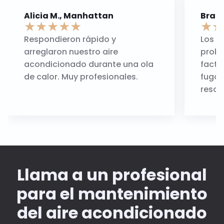
Alicia M., Manhattan
Brad 
★
★
★
★
★
★
★
Respondieron rápido y
Los u
arreglaron nuestro aire
probl
acondicionado durante una ola
factu
de calor. Muy profesionales.
fugas
resol
Llama a un profesional
para el mantenimiento
del aire acondicionado