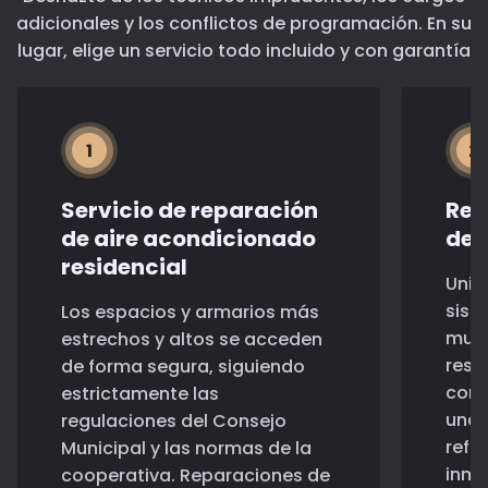
adicionales y los conflictos de programación. En su
lugar, elige un servicio todo incluido y con garantía
1
2
Servicio de reparación
Rep
de aire acondicionado
de 
residencial
Unid
sist
Los espacios y armarios más
mult
estrechos y altos se acceden
rest
de forma segura, siguiendo
come
estrictamente las
una 
regulaciones del Consejo
refr
Municipal y las normas de la
inme
cooperativa. Reparaciones de