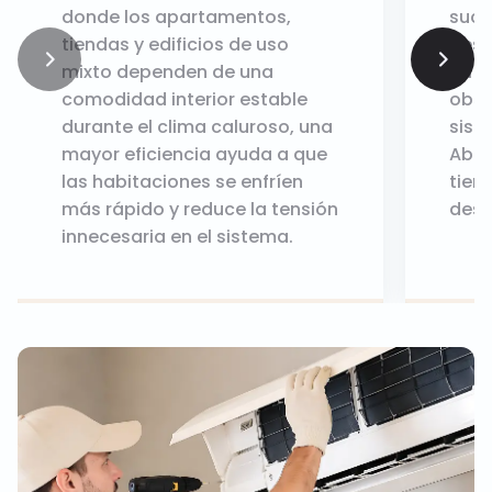
donde los apartamentos,
suci
tiendas y edificios de uso
desg
mixto dependen de una
refr
comodidad interior estable
obst
durante el clima caluroso, una
sist
mayor eficiencia ayuda a que
Abor
las habitaciones se enfríen
tiem
más rápido y reduce la tensión
desg
innecesaria en el sistema.