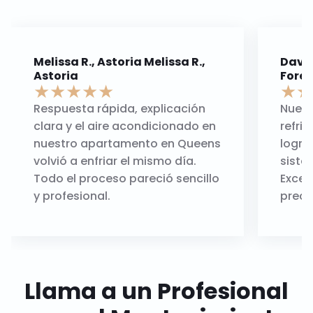
Melissa R., Astoria Melissa R.,
David 
Astoria
Forest
★
★
★
★
★
★
★
Respuesta rápida, explicación
Nuest
clara y el aire acondicionado en
refrig
nuestro apartamento en Queens
logra
volvió a enfriar el mismo día.
siste
Todo el proceso pareció sencillo
Excel
y profesional.
preci
Llama a un Profesional