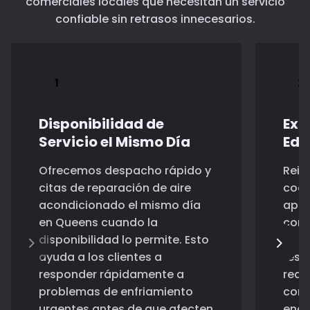
comerciales locales que necesitan un servicio
confiable sin retrasos innecesarios.
Disponibilidad de
Exp
Servicio el Mismo Día
Edi
Ofrecemos despacho rápido y
Rein
citas de reparación de aire
coop
acondicionado el mismo día
apar
en Queens cuando la
conf
disponibilidad lo permite. Esto
de m
ayuda a los clientes a
rest
responder rápidamente a
requ
problemas de enfriamiento
con 
urgentes antes de que afecten
enca