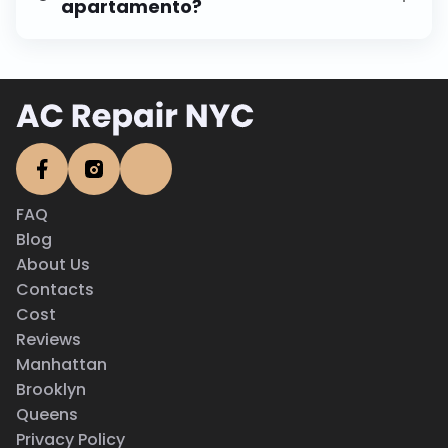
apartamento?
Sí, si lo permite la administración de tu edificio.
Ayudamos a coordinar la instalación con las
directrices de la propiedad.
FAQ
Blog
About Us
Contacts
Cost
Reviews
Manhattan
Brooklyn
Queens
Privacy Policy