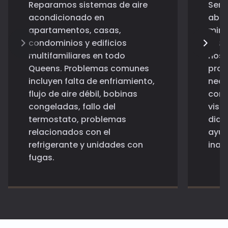
Reparamos sistemas de aire
Serv
acondicionado en
abar
apartamentos, casas,
minor
condominios y edificios
rest
multifamiliares en todo
hosp
Queens. Problemas comunes
prop
incluyen falta de enfriamiento,
nece
flujo de aire débil, bobinas
conf
congeladas, fallo del
visi
termostato, problemas
diar
relacionados con el
ayud
refrigerante y unidades con
inac
fugas.