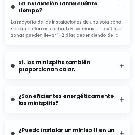
La instalación tarda cuánto
tiempo?
La mayoría de las instalaciones de una sola zona
se completan en un día. Los sistemas de múltiples
zonas pueden llevar 1–2 días dependiendo de la
complejidad.
Sí, los mini splits también
proporcionan calor.
Sí. La mayoría de los modelos son bombas de
calor y ofrecen tanto calefacción como
refrigeración.
¿Son eficientes energéticamente
los minisplits?
Extremadamente. Los mini splits utilizan
tecnología inverter y control por zonas para
reducir el consumo de energía.
¿Puedo instalar un minisplit en un