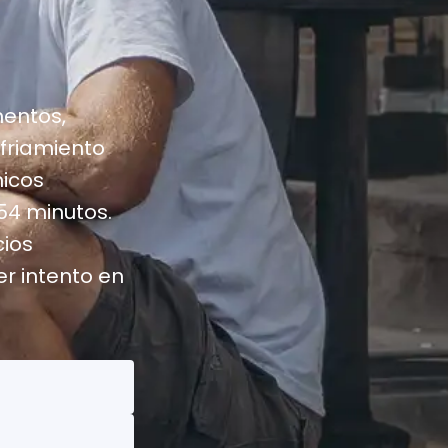
mentos,
nfriamiento
nicos
 54 minutos.
ios
r intento en