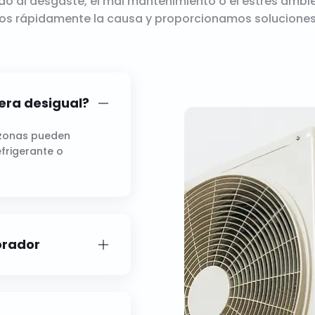
do al desgaste, el mal mantenimiento o el estrés ambie
mos rápidamente la causa y proporcionamos soluciones
era desigual?
s zonas pueden
efrigerante o
orador
stema y requiere
ucios o restricciones