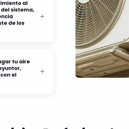
imiento al
 del sistema,
encia
te de los
geración. Localizamos
les de refrigerante
gar tu aire
syuntor,
con el
es o cableado
Nuestros técnicos
r.