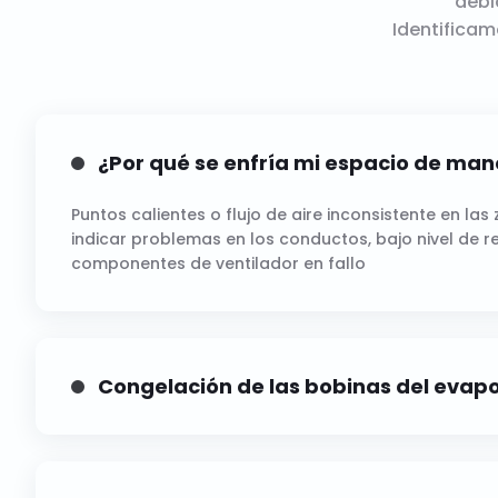
debi
Identifica
¿Por qué se enfría mi espacio de man
Puntos calientes o flujo de aire inconsistente en la
indicar problemas en los conductos, bajo nivel de r
componentes de ventilador en fallo
Congelación de las bobinas del evap
Congelación de bobinas limita el rendimiento del si
atención inmediata, a menudo causada por filtros s
en el flujo de aire.