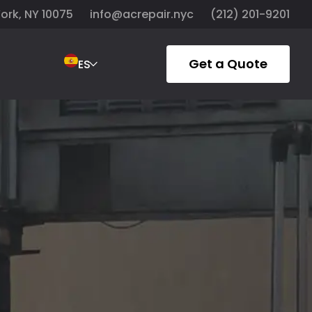
York, NY 10075
info@acrepair.nyc
(212) 201-9201
Get a Quote
ES