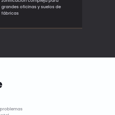
zonificación compleja para
zona par
grandes oficinas y suelos de
dramátic
fábricas
e
 problemas