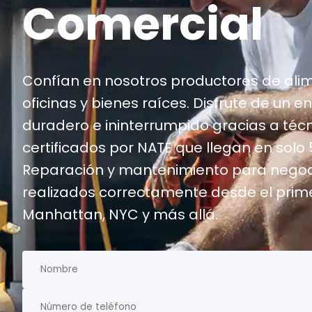
Comercial
Confían en nosotros productores de ali
oficinas y bienes raíces. Disfrute de un e
duradero e ininterrumpido gracias a téc
certificados por NATE que llegan en solo
Reparación y mantenimiento para negoc
realizados correctamente desde el prime
Manhattan, NYC y más allá.