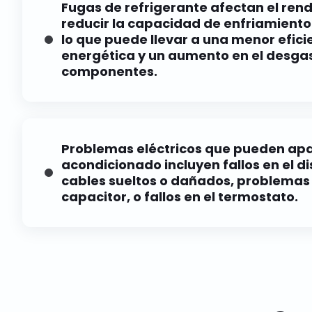
Fugas de refrigerante afectan el rend
reducir la capacidad de enfriamiento
lo que puede llevar a una menor efici
energética y un aumento en el desgas
componentes.
Fugas reducen la eficiencia y la capacidad de refri
la fuente, sellamos el sistema y recargamos los nive
según sea necesario.
Problemas eléctricos que pueden apa
acondicionado incluyen fallos en el di
cables sueltos o dañados, problemas 
capacitor, o fallos en el termostato.
Saltos de interruptores, fallos en los condensador
defectuoso pueden detener tu aire acondicionado. 
diagnostican de manera segura y reparan en el luga