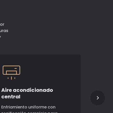
yor
uras
y
Aire acondicionado
Sistema
central
sin Co
Enfriamiento uniforme con
Precisión