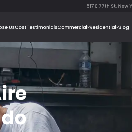
517 E 77th St, New 
ose Us
Cost
Testimonials
Commercial
Residential
Blog
ire
ado